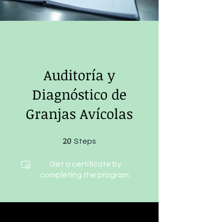
Auditoría y
Diagnóstico de
Granjas Avícolas
20
20 Steps
Steps
Get a certificate by
completing the program.