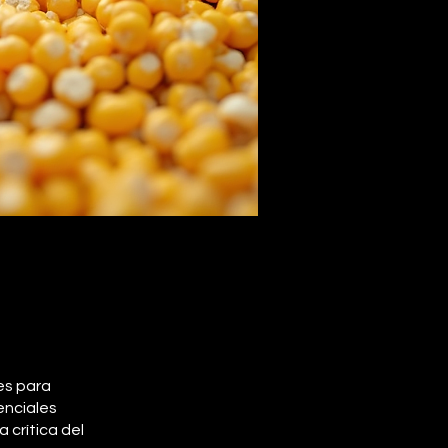
es para
enciales
 crítica del