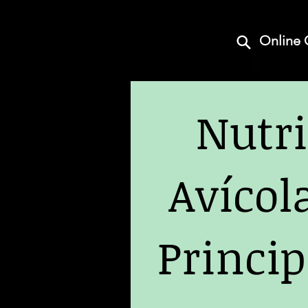
Online 
Nutri
Avícol
Princip