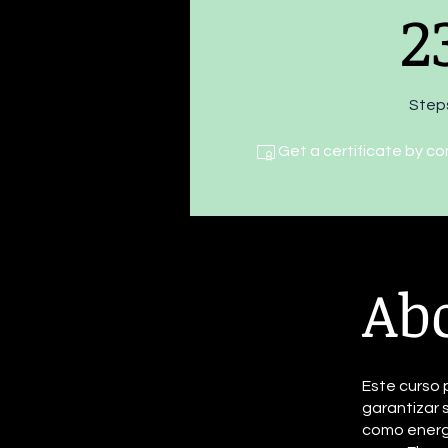
23 Steps
2
Step
Get a certificate by c
Ab
Este curso 
garantizar 
como energí