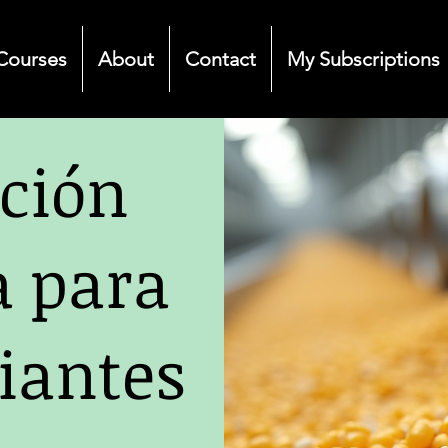
Courses
About
Contact
My Subscriptions
ción
a para
iantes