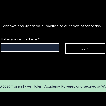
For news and updates, subscribe to our newsletter today
Enter your email here
*
Join
© 2026 Trainvet - Vet Talent Academy. Powered and secured by
Wi