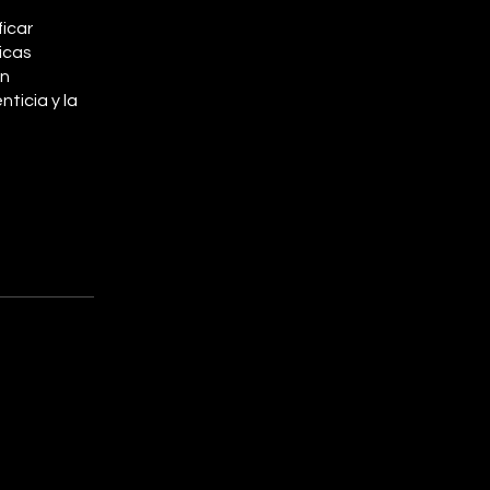
ficar
icas
en
ticia y la