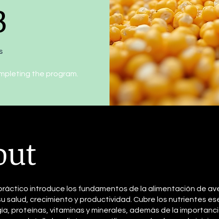
3
s
ompleting the program.
out
práctico introduce los fundamentos de la alimentación de av
su salud, crecimiento y productividad. Cubre los nutrientes es
a, proteínas, vitaminas y minerales, además de la importancia